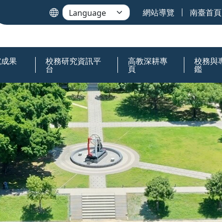
網站導覽
南臺首頁
究成果
校務研究資訊平
高教深耕專
校務與
台
頁
鑑