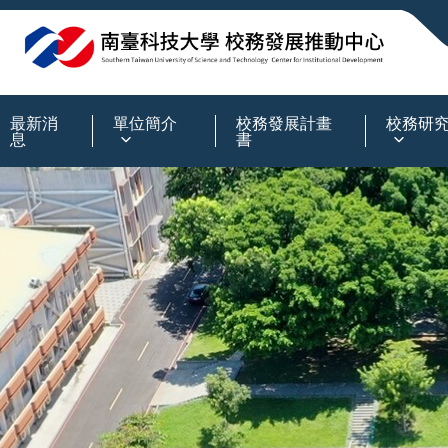
:::
最新消
單位簡介
校務發展計畫
校務研
息
書