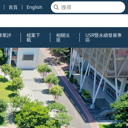
首頁
English
專業評
檔案下
相關法
USR暨永續發展專
載
規
區