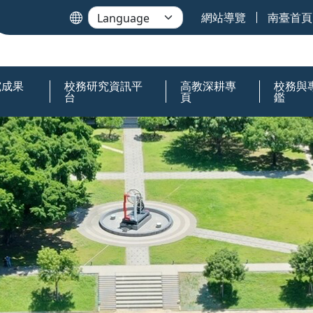
網站導覽
南臺首頁
究成果
校務研究資訊平
高教深耕專
校務與
台
頁
鑑