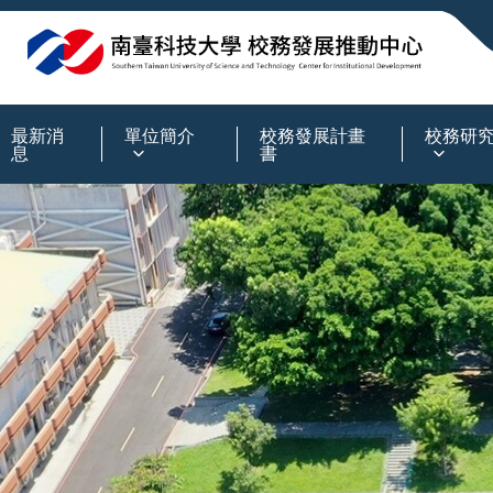
:::
最新消
單位簡介
校務發展計畫
校務研
息
書