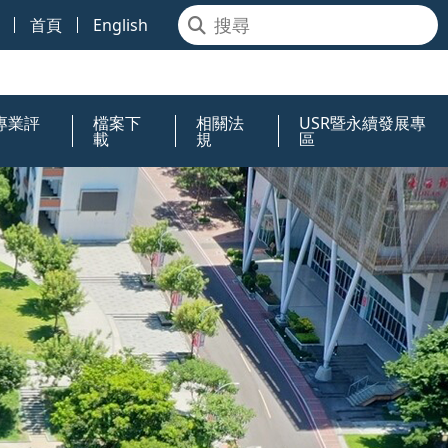
首頁
English
專業評
檔案下
相關法
USR暨永續發展專
載
規
區